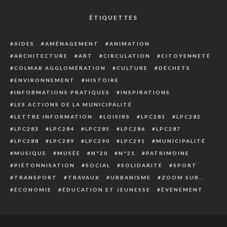
ÉTIQUETTES
AIDES
AMÉNAGEMENT
ANIMATION
ARCHITECTURE
ART
CIRCULATION
CITOYENNETÉ
COLMAR AGGLOMÉRATION
CULTURE
DÉCHETS
ENVIRONNEMENT
HISTOIRE
INFORMATIONS PRATIQUES
INSPIRATIONS
LES ACTIONS DE LA MUNICIPALITÉ
LETTRE INFORMATION
LOISIRS
LPC281
LPC282
LPC283
LPC284
LPC285
LPC286
LPC287
LPC288
LPC289
LPC290
LPC291
MUNICIPALITÉ
MUSIQUE
MUSÉE
N°20
N°21
PATRIMOINE
PIÉTONNISATION
SOCIAL
SOLIDARITÉ
SPORT
TRANSPORT
TRAVAUX
URBANISME
ZOOM SUR…
ÉCONOMIE
ÉDUCATION ET JEUNESSE
ÉVÈNEMENT