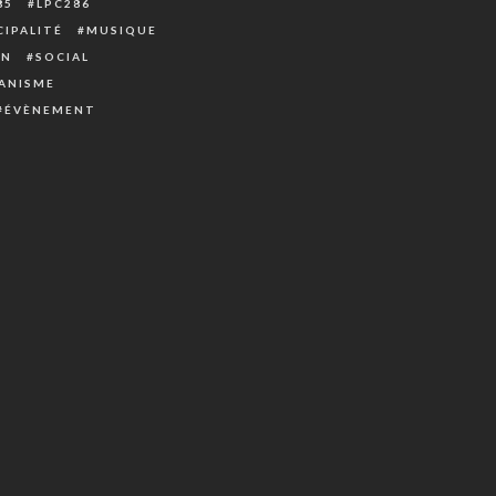
85
LPC286
IPALITÉ
MUSIQUE
ON
SOCIAL
ANISME
ÉVÈNEMENT