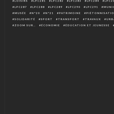
LOISIRS
LPC281
LPC282
LPC283
LPC284
LPC2
LPC287
LPC288
LPC289
LPC290
LPC291
MUNIC
MUSÉE
N°20
N°21
PATRIMOINE
PIÉTONNISATI
SOLIDARITÉ
SPORT
TRANSPORT
TRAVAUX
URB
ZOOM SUR…
ÉCONOMIE
ÉDUCATION ET JEUNESSE