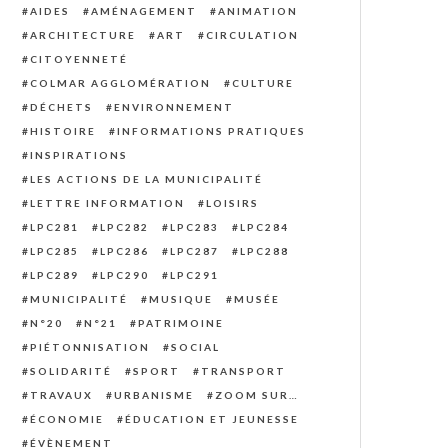
AIDES
AMÉNAGEMENT
ANIMATION
ARCHITECTURE
ART
CIRCULATION
CITOYENNETÉ
COLMAR AGGLOMÉRATION
CULTURE
DÉCHETS
ENVIRONNEMENT
HISTOIRE
INFORMATIONS PRATIQUES
INSPIRATIONS
LES ACTIONS DE LA MUNICIPALITÉ
LETTRE INFORMATION
LOISIRS
LPC281
LPC282
LPC283
LPC284
LPC285
LPC286
LPC287
LPC288
LPC289
LPC290
LPC291
MUNICIPALITÉ
MUSIQUE
MUSÉE
N°20
N°21
PATRIMOINE
PIÉTONNISATION
SOCIAL
SOLIDARITÉ
SPORT
TRANSPORT
TRAVAUX
URBANISME
ZOOM SUR…
ÉCONOMIE
ÉDUCATION ET JEUNESSE
ÉVÈNEMENT