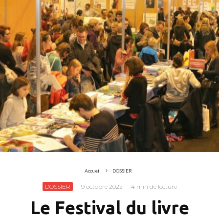
Accueil
DOSSIER
DOSSIER
·
9 octobre 2022
·
4 min de lecture
Le Festival du livre