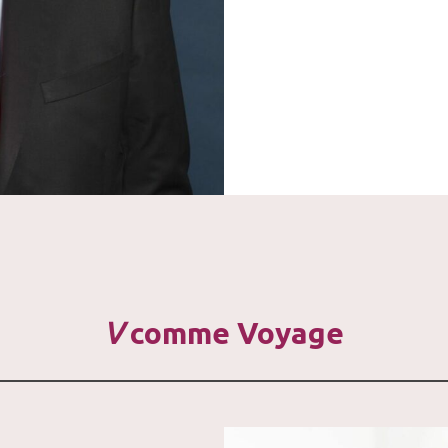
V
comme Voyage