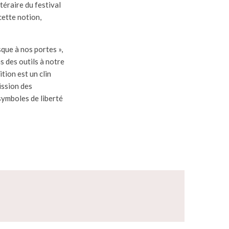
ttéraire du festival
cette notion,
que à nos portes »,
s des outils à notre
ition est un clin
ission des
 symboles de liberté