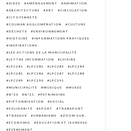
AIDES
AMÉNAGEMENT
ANIMATION
ARCHITECTURE
ART
CIRCULATION
CITOYENNETÉ
COLMAR AGGLOMÉRATION
CULTURE
DÉCHETS
ENVIRONNEMENT
HISTOIRE
INFORMATIONS PRATIQUES
INSPIRATIONS
LES ACTIONS DE LA MUNICIPALITÉ
LETTRE INFORMATION
LOISIRS
LPC281
LPC282
LPC283
LPC284
LPC285
LPC286
LPC287
LPC288
LPC289
LPC290
LPC291
MUNICIPALITÉ
MUSIQUE
MUSÉE
N°20
N°21
PATRIMOINE
PIÉTONNISATION
SOCIAL
SOLIDARITÉ
SPORT
TRANSPORT
TRAVAUX
URBANISME
ZOOM SUR…
ÉCONOMIE
ÉDUCATION ET JEUNESSE
ÉVÈNEMENT