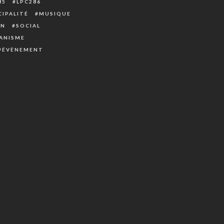
85
LPC286
IPALITÉ
MUSIQUE
ON
SOCIAL
ANISME
ÉVÈNEMENT