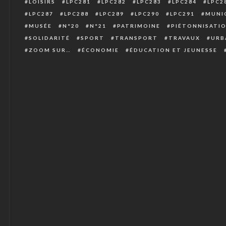
LOISIRS
LPC281
LPC282
LPC283
LPC284
LPC2
LPC287
LPC288
LPC289
LPC290
LPC291
MUNIC
MUSÉE
N°20
N°21
PATRIMOINE
PIÉTONNISATI
SOLIDARITÉ
SPORT
TRANSPORT
TRAVAUX
URB
ZOOM SUR…
ÉCONOMIE
ÉDUCATION ET JEUNESSE