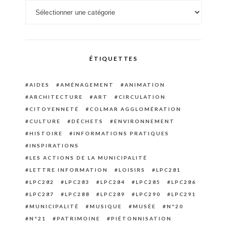
Catégories
ÉTIQUETTES
AIDES
AMÉNAGEMENT
ANIMATION
ARCHITECTURE
ART
CIRCULATION
CITOYENNETÉ
COLMAR AGGLOMÉRATION
CULTURE
DÉCHETS
ENVIRONNEMENT
HISTOIRE
INFORMATIONS PRATIQUES
INSPIRATIONS
LES ACTIONS DE LA MUNICIPALITÉ
LETTRE INFORMATION
LOISIRS
LPC281
LPC282
LPC283
LPC284
LPC285
LPC286
LPC287
LPC288
LPC289
LPC290
LPC291
MUNICIPALITÉ
MUSIQUE
MUSÉE
N°20
N°21
PATRIMOINE
PIÉTONNISATION