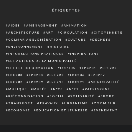
ÉTIQUETTES
AIDES
AMÉNAGEMENT
ANIMATION
ARCHITECTURE
ART
CIRCULATION
CITOYENNETÉ
COLMAR AGGLOMÉRATION
CULTURE
DÉCHETS
ENVIRONNEMENT
HISTOIRE
INFORMATIONS PRATIQUES
INSPIRATIONS
LES ACTIONS DE LA MUNICIPALITÉ
LETTRE INFORMATION
LOISIRS
LPC281
LPC282
LPC283
LPC284
LPC285
LPC286
LPC287
LPC288
LPC289
LPC290
LPC291
MUNICIPALITÉ
MUSIQUE
MUSÉE
N°20
N°21
PATRIMOINE
PIÉTONNISATION
SOCIAL
SOLIDARITÉ
SPORT
TRANSPORT
TRAVAUX
URBANISME
ZOOM SUR…
ÉCONOMIE
ÉDUCATION ET JEUNESSE
ÉVÈNEMENT