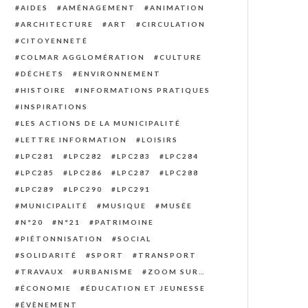
AIDES
AMÉNAGEMENT
ANIMATION
ARCHITECTURE
ART
CIRCULATION
CITOYENNETÉ
COLMAR AGGLOMÉRATION
CULTURE
DÉCHETS
ENVIRONNEMENT
HISTOIRE
INFORMATIONS PRATIQUES
INSPIRATIONS
LES ACTIONS DE LA MUNICIPALITÉ
LETTRE INFORMATION
LOISIRS
LPC281
LPC282
LPC283
LPC284
LPC285
LPC286
LPC287
LPC288
LPC289
LPC290
LPC291
MUNICIPALITÉ
MUSIQUE
MUSÉE
N°20
N°21
PATRIMOINE
PIÉTONNISATION
SOCIAL
SOLIDARITÉ
SPORT
TRANSPORT
TRAVAUX
URBANISME
ZOOM SUR…
ÉCONOMIE
ÉDUCATION ET JEUNESSE
ÉVÈNEMENT