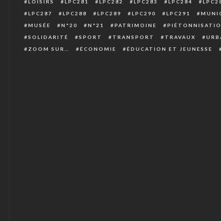
LOISIRS
LPC281
LPC282
LPC283
LPC284
LPC2
LPC287
LPC288
LPC289
LPC290
LPC291
MUNIC
MUSÉE
N°20
N°21
PATRIMOINE
PIÉTONNISATI
SOLIDARITÉ
SPORT
TRANSPORT
TRAVAUX
URB
ZOOM SUR…
ÉCONOMIE
ÉDUCATION ET JEUNESSE