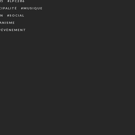
85
LPC286
IPALITÉ
MUSIQUE
ON
SOCIAL
ANISME
ÉVÈNEMENT