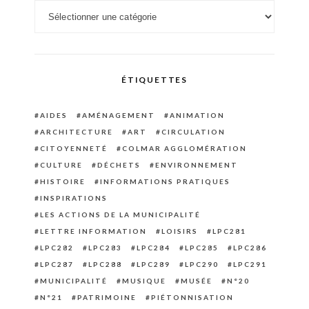
Catégories
ÉTIQUETTES
AIDES
AMÉNAGEMENT
ANIMATION
ARCHITECTURE
ART
CIRCULATION
CITOYENNETÉ
COLMAR AGGLOMÉRATION
CULTURE
DÉCHETS
ENVIRONNEMENT
HISTOIRE
INFORMATIONS PRATIQUES
INSPIRATIONS
LES ACTIONS DE LA MUNICIPALITÉ
LETTRE INFORMATION
LOISIRS
LPC281
LPC282
LPC283
LPC284
LPC285
LPC286
LPC287
LPC288
LPC289
LPC290
LPC291
MUNICIPALITÉ
MUSIQUE
MUSÉE
N°20
N°21
PATRIMOINE
PIÉTONNISATION