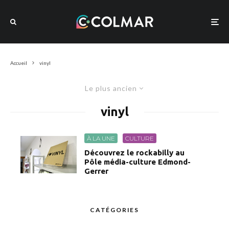
Accueil
vinyl
Le plus ancien
vinyl
À LA UNE
CULTURE
Découvrez le rockabilly au
Pôle média-culture Edmond-
Gerrer
CATÉGORIES