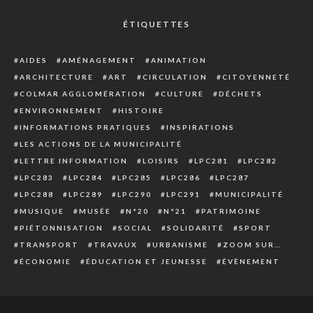
ÉTIQUETTES
AIDES
AMÉNAGEMENT
ANIMATION
ARCHITECTURE
ART
CIRCULATION
CITOYENNETÉ
COLMAR AGGLOMÉRATION
CULTURE
DÉCHETS
ENVIRONNEMENT
HISTOIRE
INFORMATIONS PRATIQUES
INSPIRATIONS
LES ACTIONS DE LA MUNICIPALITÉ
LETTRE INFORMATION
LOISIRS
LPC281
LPC282
LPC283
LPC284
LPC285
LPC286
LPC287
LPC288
LPC289
LPC290
LPC291
MUNICIPALITÉ
MUSIQUE
MUSÉE
N°20
N°21
PATRIMOINE
PIÉTONNISATION
SOCIAL
SOLIDARITÉ
SPORT
TRANSPORT
TRAVAUX
URBANISME
ZOOM SUR…
ÉCONOMIE
ÉDUCATION ET JEUNESSE
ÉVÈNEMENT