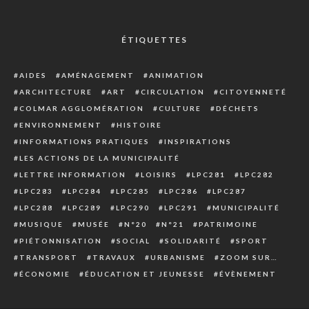
ÉTIQUETTES
AIDES
AMÉNAGEMENT
ANIMATION
ARCHITECTURE
ART
CIRCULATION
CITOYENNETÉ
COLMAR AGGLOMÉRATION
CULTURE
DÉCHETS
ENVIRONNEMENT
HISTOIRE
INFORMATIONS PRATIQUES
INSPIRATIONS
LES ACTIONS DE LA MUNICIPALITÉ
LETTRE INFORMATION
LOISIRS
LPC281
LPC282
LPC283
LPC284
LPC285
LPC286
LPC287
LPC288
LPC289
LPC290
LPC291
MUNICIPALITÉ
MUSIQUE
MUSÉE
N°20
N°21
PATRIMOINE
PIÉTONNISATION
SOCIAL
SOLIDARITÉ
SPORT
TRANSPORT
TRAVAUX
URBANISME
ZOOM SUR…
ÉCONOMIE
ÉDUCATION ET JEUNESSE
ÉVÈNEMENT