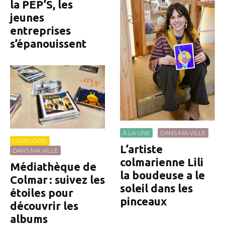
la PEP’S, les
jeunes
entreprises
s’épanouissent
À LA UNE
DANS MA VILLE
CATEGORIE
L’artiste
DANS MA VILLE
colmarienne Lili
Médiathèque de
la boudeuse a le
Colmar : suivez les
soleil dans les
étoiles pour
pinceaux
découvrir les
albums