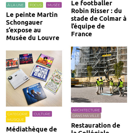
Le footballer
À LA UNE
FOCUS
MUSÉE
Robin Risser : du
Le peinte Martin
stade de Colmar à
Schongauer
l’équipe de
s’expose au
France
Musée du Louvre
ARCHITECTURE
CATEGORIE
CULTURE
DANS MA VILLE
MUSIQUE
Restauration de
Médiathèque de
la Collégiale