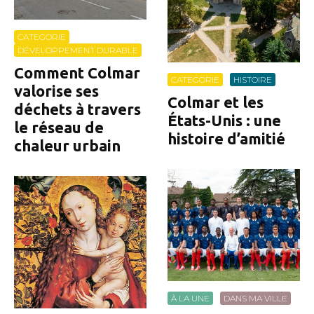
CATEGORIE
DÉVELOPPEMENT DURABLE
Comment Colmar
CATEGORIE
HISTOIRE
valorise ses
Colmar et les
déchets à travers
États-Unis : une
le réseau de
histoire d’amitié
chaleur urbain
À LA UNE
DANS MA VILLE