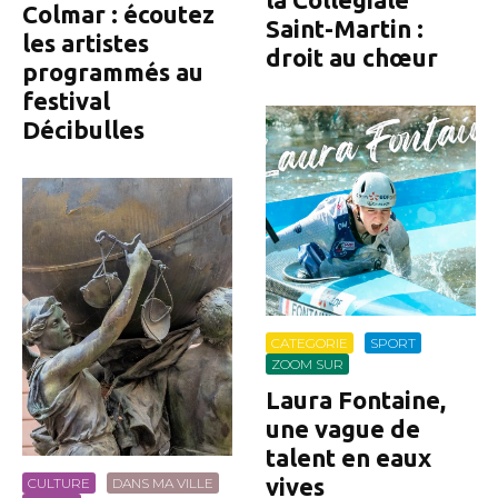
Colmar : écoutez
Saint-Martin :
les artistes
droit au chœur
programmés au
festival
Décibulles
CATEGORIE
SPORT
ZOOM SUR
Laura Fontaine,
une vague de
talent en eaux
vives
CULTURE
DANS MA VILLE