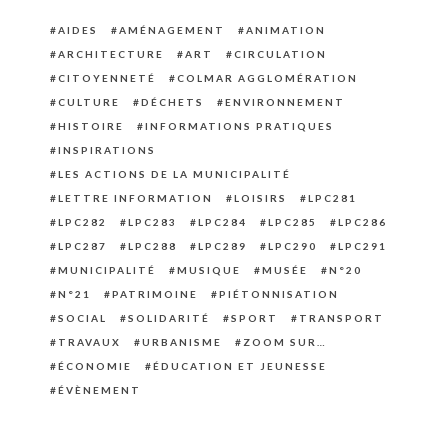
AIDES
AMÉNAGEMENT
ANIMATION
ARCHITECTURE
ART
CIRCULATION
CITOYENNETÉ
COLMAR AGGLOMÉRATION
CULTURE
DÉCHETS
ENVIRONNEMENT
HISTOIRE
INFORMATIONS PRATIQUES
INSPIRATIONS
LES ACTIONS DE LA MUNICIPALITÉ
LETTRE INFORMATION
LOISIRS
LPC281
LPC282
LPC283
LPC284
LPC285
LPC286
LPC287
LPC288
LPC289
LPC290
LPC291
MUNICIPALITÉ
MUSIQUE
MUSÉE
N°20
N°21
PATRIMOINE
PIÉTONNISATION
SOCIAL
SOLIDARITÉ
SPORT
TRANSPORT
TRAVAUX
URBANISME
ZOOM SUR…
ÉCONOMIE
ÉDUCATION ET JEUNESSE
ÉVÈNEMENT