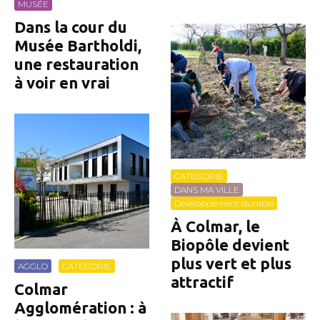
MUSÉE
Dans la cour du
Musée Bartholdi,
une restauration
à voir en vrai
CATEGORIE
DANS MA VILLE
Développement durable
À Colmar, le
Biopôle devient
plus vert et plus
AGGLO
CATEGORIE
attractif
Colmar
Agglomération : à