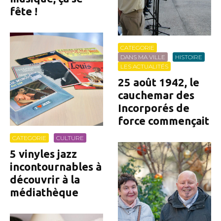
fête !
CATEGORIE
DANS MA VILLE
HISTOIRE
LES ACTUALITÉS
25 août 1942, le
cauchemar des
Incorporés de
force commençait
CATEGORIE
CULTURE
5 vinyles jazz
incontournables à
découvrir à la
médiathèque