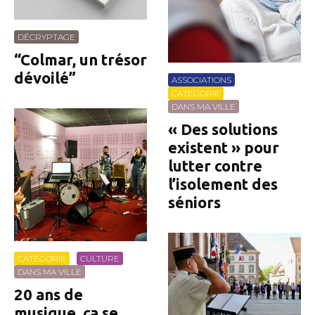
DÉCRYPTAGE
“Colmar, un trésor
dévoilé”
ASSOCIATIONS
CATEGORIE
DANS MA VILLE
« Des solutions
existent » pour
lutter contre
l’isolement des
séniors
CATEGORIE
CULTURE
DANS MA VILLE
20 ans de
musique, ça se