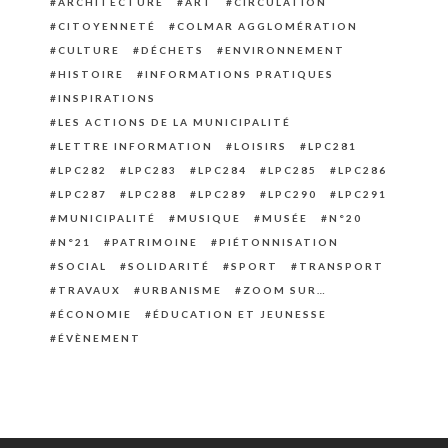
ARCHITECTURE
ART
CIRCULATION
CITOYENNETÉ
COLMAR AGGLOMÉRATION
CULTURE
DÉCHETS
ENVIRONNEMENT
HISTOIRE
INFORMATIONS PRATIQUES
INSPIRATIONS
LES ACTIONS DE LA MUNICIPALITÉ
LETTRE INFORMATION
LOISIRS
LPC281
LPC282
LPC283
LPC284
LPC285
LPC286
LPC287
LPC288
LPC289
LPC290
LPC291
MUNICIPALITÉ
MUSIQUE
MUSÉE
N°20
N°21
PATRIMOINE
PIÉTONNISATION
SOCIAL
SOLIDARITÉ
SPORT
TRANSPORT
TRAVAUX
URBANISME
ZOOM SUR…
ÉCONOMIE
ÉDUCATION ET JEUNESSE
ÉVÈNEMENT