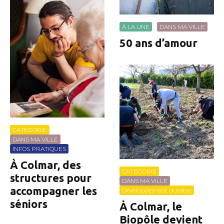
À LA UNE
DANS MA VILLE
50 ans d’amour
CATEGORIE
DANS MA VILLE
INFOS PRATIQUES
À Colmar, des
CATEGORIE
structures pour
DANS MA VILLE
accompagner les
Développement durable
séniors
À Colmar, le
Biopôle devient