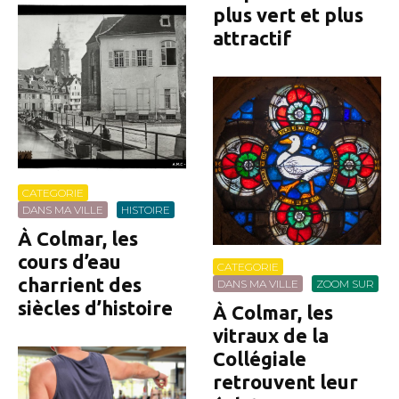
plus vert et plus
attractif
CATEGORIE
DANS MA VILLE
HISTOIRE
À Colmar, les
cours d’eau
CATEGORIE
charrient des
DANS MA VILLE
ZOOM SUR
siècles d’histoire
À Colmar, les
vitraux de la
Collégiale
retrouvent leur