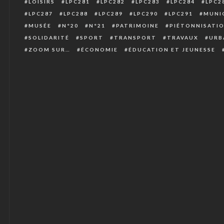
LOISIRS
LPC281
LPC282
LPC283
LPC284
LPC2
LPC287
LPC288
LPC289
LPC290
LPC291
MUNIC
MUSÉE
N°20
N°21
PATRIMOINE
PIÉTONNISATI
SOLIDARITÉ
SPORT
TRANSPORT
TRAVAUX
URB
ZOOM SUR…
ÉCONOMIE
ÉDUCATION ET JEUNESSE