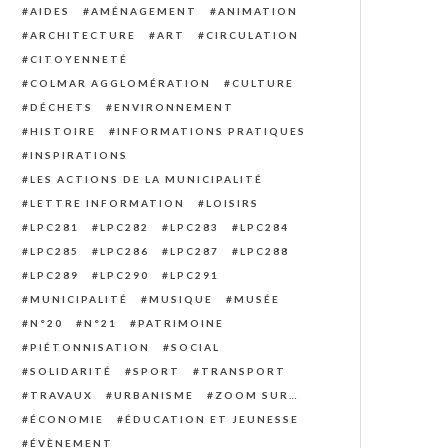
AIDES
AMÉNAGEMENT
ANIMATION
ARCHITECTURE
ART
CIRCULATION
CITOYENNETÉ
COLMAR AGGLOMÉRATION
CULTURE
DÉCHETS
ENVIRONNEMENT
HISTOIRE
INFORMATIONS PRATIQUES
INSPIRATIONS
LES ACTIONS DE LA MUNICIPALITÉ
LETTRE INFORMATION
LOISIRS
LPC281
LPC282
LPC283
LPC284
LPC285
LPC286
LPC287
LPC288
LPC289
LPC290
LPC291
MUNICIPALITÉ
MUSIQUE
MUSÉE
N°20
N°21
PATRIMOINE
PIÉTONNISATION
SOCIAL
SOLIDARITÉ
SPORT
TRANSPORT
TRAVAUX
URBANISME
ZOOM SUR…
ÉCONOMIE
ÉDUCATION ET JEUNESSE
ÉVÈNEMENT