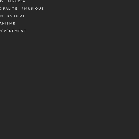
85
LPC286
IPALITÉ
MUSIQUE
ON
SOCIAL
ANISME
ÉVÈNEMENT