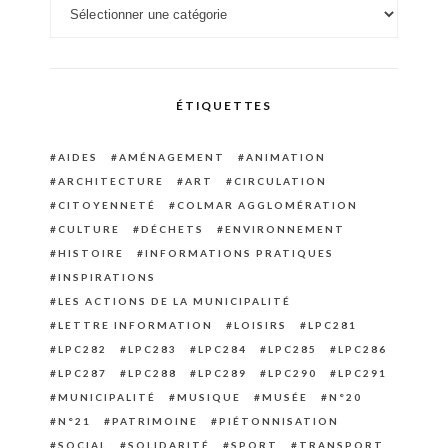
Catégories
ÉTIQUETTES
AIDES
AMÉNAGEMENT
ANIMATION
ARCHITECTURE
ART
CIRCULATION
CITOYENNETÉ
COLMAR AGGLOMÉRATION
CULTURE
DÉCHETS
ENVIRONNEMENT
HISTOIRE
INFORMATIONS PRATIQUES
INSPIRATIONS
LES ACTIONS DE LA MUNICIPALITÉ
LETTRE INFORMATION
LOISIRS
LPC281
LPC282
LPC283
LPC284
LPC285
LPC286
LPC287
LPC288
LPC289
LPC290
LPC291
MUNICIPALITÉ
MUSIQUE
MUSÉE
N°20
N°21
PATRIMOINE
PIÉTONNISATION
SOCIAL
SOLIDARITÉ
SPORT
TRANSPORT