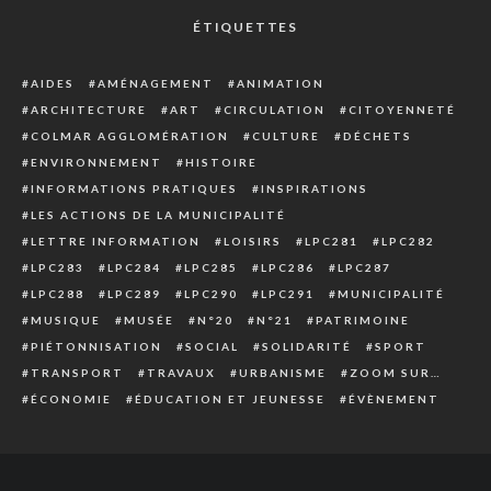
ÉTIQUETTES
AIDES
AMÉNAGEMENT
ANIMATION
ARCHITECTURE
ART
CIRCULATION
CITOYENNETÉ
COLMAR AGGLOMÉRATION
CULTURE
DÉCHETS
ENVIRONNEMENT
HISTOIRE
INFORMATIONS PRATIQUES
INSPIRATIONS
LES ACTIONS DE LA MUNICIPALITÉ
LETTRE INFORMATION
LOISIRS
LPC281
LPC282
LPC283
LPC284
LPC285
LPC286
LPC287
LPC288
LPC289
LPC290
LPC291
MUNICIPALITÉ
MUSIQUE
MUSÉE
N°20
N°21
PATRIMOINE
PIÉTONNISATION
SOCIAL
SOLIDARITÉ
SPORT
TRANSPORT
TRAVAUX
URBANISME
ZOOM SUR…
ÉCONOMIE
ÉDUCATION ET JEUNESSE
ÉVÈNEMENT