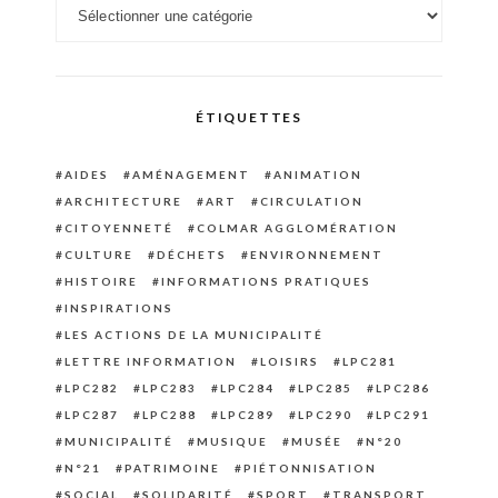
Catégories
ÉTIQUETTES
AIDES
AMÉNAGEMENT
ANIMATION
ARCHITECTURE
ART
CIRCULATION
CITOYENNETÉ
COLMAR AGGLOMÉRATION
CULTURE
DÉCHETS
ENVIRONNEMENT
HISTOIRE
INFORMATIONS PRATIQUES
INSPIRATIONS
LES ACTIONS DE LA MUNICIPALITÉ
LETTRE INFORMATION
LOISIRS
LPC281
LPC282
LPC283
LPC284
LPC285
LPC286
LPC287
LPC288
LPC289
LPC290
LPC291
MUNICIPALITÉ
MUSIQUE
MUSÉE
N°20
N°21
PATRIMOINE
PIÉTONNISATION
SOCIAL
SOLIDARITÉ
SPORT
TRANSPORT