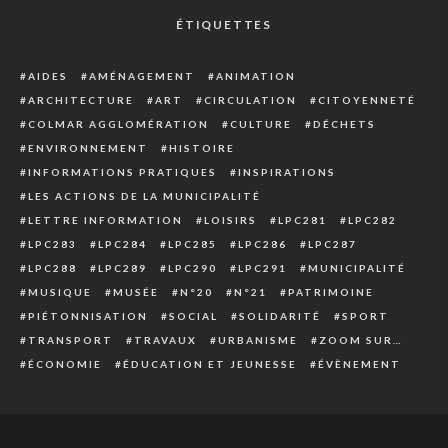
ÉTIQUETTES
AIDES
AMÉNAGEMENT
ANIMATION
ARCHITECTURE
ART
CIRCULATION
CITOYENNETÉ
COLMAR AGGLOMÉRATION
CULTURE
DÉCHETS
ENVIRONNEMENT
HISTOIRE
INFORMATIONS PRATIQUES
INSPIRATIONS
LES ACTIONS DE LA MUNICIPALITÉ
LETTRE INFORMATION
LOISIRS
LPC281
LPC282
LPC283
LPC284
LPC285
LPC286
LPC287
LPC288
LPC289
LPC290
LPC291
MUNICIPALITÉ
MUSIQUE
MUSÉE
N°20
N°21
PATRIMOINE
PIÉTONNISATION
SOCIAL
SOLIDARITÉ
SPORT
TRANSPORT
TRAVAUX
URBANISME
ZOOM SUR…
ÉCONOMIE
ÉDUCATION ET JEUNESSE
ÉVÈNEMENT