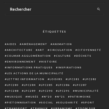
ÉTIQUETTES
AIDES
AMÉNAGEMENT
ANIMATION
ARCHITECTURE
ART
CIRCULATION
CITOYENNETÉ
COLMAR AGGLOMÉRATION
CULTURE
DÉCHETS
ENVIRONNEMENT
HISTOIRE
INFORMATIONS PRATIQUES
INSPIRATIONS
LES ACTIONS DE LA MUNICIPALITÉ
LETTRE INFORMATION
LOISIRS
LPC281
LPC282
LPC283
LPC284
LPC285
LPC286
LPC287
LPC288
LPC289
LPC290
LPC291
MUNICIPALITÉ
MUSIQUE
MUSÉE
N°20
N°21
PATRIMOINE
PIÉTONNISATION
SOCIAL
SOLIDARITÉ
SPORT
TRANSPORT
TRAVAUX
URBANISME
ZOOM SUR…