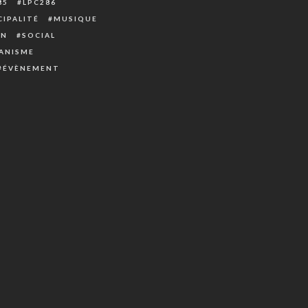
85
LPC286
IPALITÉ
MUSIQUE
ON
SOCIAL
ANISME
ÉVÈNEMENT