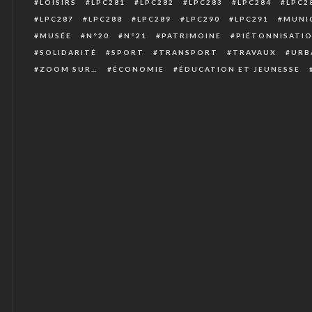
LOISIRS
LPC281
LPC282
LPC283
LPC284
LPC2
LPC287
LPC288
LPC289
LPC290
LPC291
MUNIC
MUSÉE
N°20
N°21
PATRIMOINE
PIÉTONNISATI
SOLIDARITÉ
SPORT
TRANSPORT
TRAVAUX
URB
ZOOM SUR…
ÉCONOMIE
ÉDUCATION ET JEUNESSE