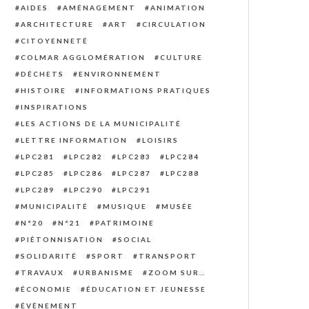
AIDES
AMÉNAGEMENT
ANIMATION
ARCHITECTURE
ART
CIRCULATION
CITOYENNETÉ
COLMAR AGGLOMÉRATION
CULTURE
DÉCHETS
ENVIRONNEMENT
HISTOIRE
INFORMATIONS PRATIQUES
INSPIRATIONS
LES ACTIONS DE LA MUNICIPALITÉ
LETTRE INFORMATION
LOISIRS
LPC281
LPC282
LPC283
LPC284
LPC285
LPC286
LPC287
LPC288
LPC289
LPC290
LPC291
MUNICIPALITÉ
MUSIQUE
MUSÉE
N°20
N°21
PATRIMOINE
PIÉTONNISATION
SOCIAL
SOLIDARITÉ
SPORT
TRANSPORT
TRAVAUX
URBANISME
ZOOM SUR…
ÉCONOMIE
ÉDUCATION ET JEUNESSE
ÉVÈNEMENT