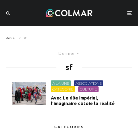
Accueil
sf
Dernier
sf
À LA UNE
ASSOCIATIONS
CATEGORIE
CULTURE
Avec Le 68e impérial,
l’imaginaire côtoie la réalité
CATÉGORIES