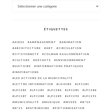
Catégories
ÉTIQUETTES
AIDES
AMÉNAGEMENT
ANIMATION
ARCHITECTURE
ART
CIRCULATION
CITOYENNETÉ
COLMAR AGGLOMÉRATION
CULTURE
DÉCHETS
ENVIRONNEMENT
HISTOIRE
INFORMATIONS PRATIQUES
INSPIRATIONS
LES ACTIONS DE LA MUNICIPALITÉ
LETTRE INFORMATION
LOISIRS
LPC281
LPC282
LPC283
LPC284
LPC285
LPC286
LPC287
LPC288
LPC289
LPC290
LPC291
MUNICIPALITÉ
MUSIQUE
MUSÉE
N°20
N°21
PATRIMOINE
PIÉTONNISATION