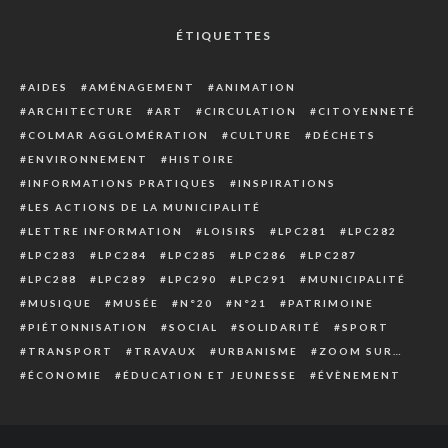
ÉTIQUETTES
AIDES
AMÉNAGEMENT
ANIMATION
ARCHITECTURE
ART
CIRCULATION
CITOYENNETÉ
COLMAR AGGLOMÉRATION
CULTURE
DÉCHETS
ENVIRONNEMENT
HISTOIRE
INFORMATIONS PRATIQUES
INSPIRATIONS
LES ACTIONS DE LA MUNICIPALITÉ
LETTRE INFORMATION
LOISIRS
LPC281
LPC282
LPC283
LPC284
LPC285
LPC286
LPC287
LPC288
LPC289
LPC290
LPC291
MUNICIPALITÉ
MUSIQUE
MUSÉE
N°20
N°21
PATRIMOINE
PIÉTONNISATION
SOCIAL
SOLIDARITÉ
SPORT
TRANSPORT
TRAVAUX
URBANISME
ZOOM SUR…
ÉCONOMIE
ÉDUCATION ET JEUNESSE
ÉVÈNEMENT