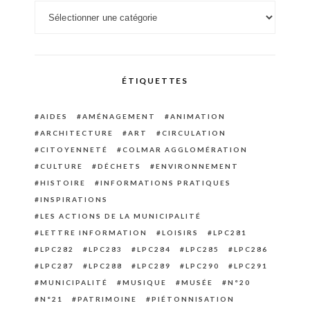
Catégories
ÉTIQUETTES
AIDES
AMÉNAGEMENT
ANIMATION
ARCHITECTURE
ART
CIRCULATION
CITOYENNETÉ
COLMAR AGGLOMÉRATION
CULTURE
DÉCHETS
ENVIRONNEMENT
HISTOIRE
INFORMATIONS PRATIQUES
INSPIRATIONS
LES ACTIONS DE LA MUNICIPALITÉ
LETTRE INFORMATION
LOISIRS
LPC281
LPC282
LPC283
LPC284
LPC285
LPC286
LPC287
LPC288
LPC289
LPC290
LPC291
MUNICIPALITÉ
MUSIQUE
MUSÉE
N°20
N°21
PATRIMOINE
PIÉTONNISATION