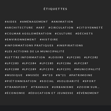
ÉTIQUETTES
AIDES
AMÉNAGEMENT
ANIMATION
ARCHITECTURE
ART
CIRCULATION
CITOYENNETÉ
COLMAR AGGLOMÉRATION
CULTURE
DÉCHETS
ENVIRONNEMENT
HISTOIRE
INFORMATIONS PRATIQUES
INSPIRATIONS
LES ACTIONS DE LA MUNICIPALITÉ
LETTRE INFORMATION
LOISIRS
LPC281
LPC282
LPC283
LPC284
LPC285
LPC286
LPC287
LPC288
LPC289
LPC290
LPC291
MUNICIPALITÉ
MUSIQUE
MUSÉE
N°20
N°21
PATRIMOINE
PIÉTONNISATION
SOCIAL
SOLIDARITÉ
SPORT
TRANSPORT
TRAVAUX
URBANISME
ZOOM SUR…
ÉCONOMIE
ÉDUCATION ET JEUNESSE
ÉVÈNEMENT