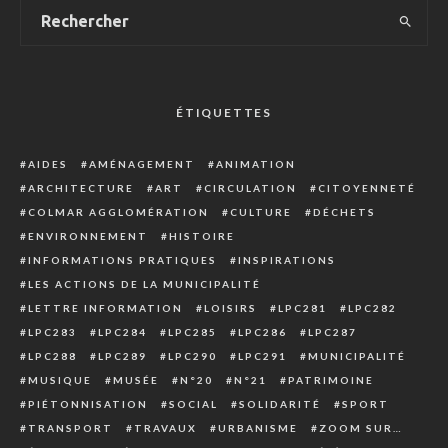
ÉTIQUETTES
AIDES
AMÉNAGEMENT
ANIMATION
ARCHITECTURE
ART
CIRCULATION
CITOYENNETÉ
COLMAR AGGLOMÉRATION
CULTURE
DÉCHETS
ENVIRONNEMENT
HISTOIRE
INFORMATIONS PRATIQUES
INSPIRATIONS
LES ACTIONS DE LA MUNICIPALITÉ
LETTRE INFORMATION
LOISIRS
LPC281
LPC282
LPC283
LPC284
LPC285
LPC286
LPC287
LPC288
LPC289
LPC290
LPC291
MUNICIPALITÉ
MUSIQUE
MUSÉE
N°20
N°21
PATRIMOINE
PIÉTONNISATION
SOCIAL
SOLIDARITÉ
SPORT
TRANSPORT
TRAVAUX
URBANISME
ZOOM SUR…