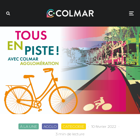
À LA UNE
AGGLO
CATEGORIE
·
10 février 2022
·
3 min de lecture