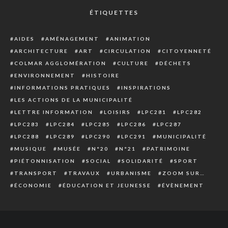
ÉTIQUETTES
AIDES
AMÉNAGEMENT
ANIMATION
ARCHITECTURE
ART
CIRCULATION
CITOYENNETÉ
COLMAR AGGLOMÉRATION
CULTURE
DÉCHETS
ENVIRONNEMENT
HISTOIRE
INFORMATIONS PRATIQUES
INSPIRATIONS
LES ACTIONS DE LA MUNICIPALITÉ
LETTRE INFORMATION
LOISIRS
LPC281
LPC282
LPC283
LPC284
LPC285
LPC286
LPC287
LPC288
LPC289
LPC290
LPC291
MUNICIPALITÉ
MUSIQUE
MUSÉE
N°20
N°21
PATRIMOINE
PIÉTONNISATION
SOCIAL
SOLIDARITÉ
SPORT
TRANSPORT
TRAVAUX
URBANISME
ZOOM SUR…
ÉCONOMIE
ÉDUCATION ET JEUNESSE
ÉVÈNEMENT