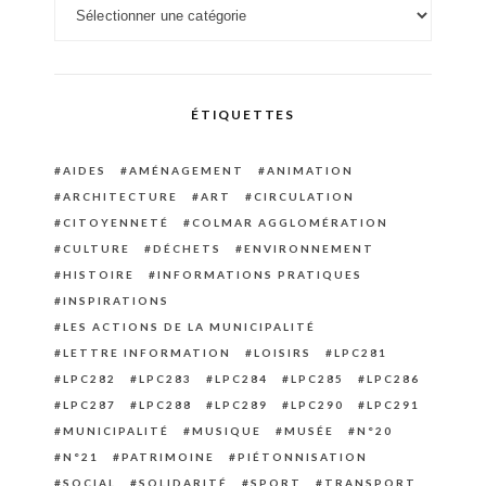
Catégories
ÉTIQUETTES
AIDES
AMÉNAGEMENT
ANIMATION
ARCHITECTURE
ART
CIRCULATION
CITOYENNETÉ
COLMAR AGGLOMÉRATION
CULTURE
DÉCHETS
ENVIRONNEMENT
HISTOIRE
INFORMATIONS PRATIQUES
INSPIRATIONS
LES ACTIONS DE LA MUNICIPALITÉ
LETTRE INFORMATION
LOISIRS
LPC281
LPC282
LPC283
LPC284
LPC285
LPC286
LPC287
LPC288
LPC289
LPC290
LPC291
MUNICIPALITÉ
MUSIQUE
MUSÉE
N°20
N°21
PATRIMOINE
PIÉTONNISATION
SOCIAL
SOLIDARITÉ
SPORT
TRANSPORT