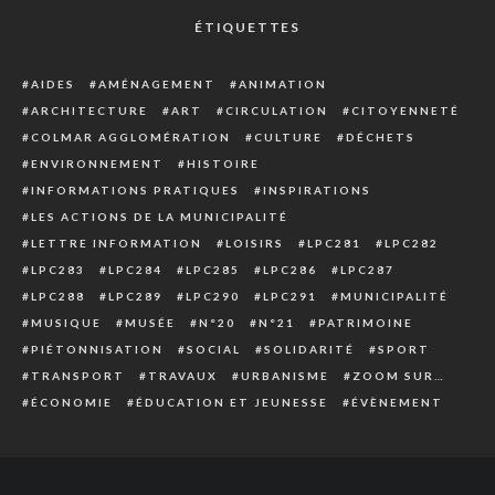
ÉTIQUETTES
AIDES
AMÉNAGEMENT
ANIMATION
ARCHITECTURE
ART
CIRCULATION
CITOYENNETÉ
COLMAR AGGLOMÉRATION
CULTURE
DÉCHETS
ENVIRONNEMENT
HISTOIRE
INFORMATIONS PRATIQUES
INSPIRATIONS
LES ACTIONS DE LA MUNICIPALITÉ
LETTRE INFORMATION
LOISIRS
LPC281
LPC282
LPC283
LPC284
LPC285
LPC286
LPC287
LPC288
LPC289
LPC290
LPC291
MUNICIPALITÉ
MUSIQUE
MUSÉE
N°20
N°21
PATRIMOINE
PIÉTONNISATION
SOCIAL
SOLIDARITÉ
SPORT
TRANSPORT
TRAVAUX
URBANISME
ZOOM SUR…
ÉCONOMIE
ÉDUCATION ET JEUNESSE
ÉVÈNEMENT