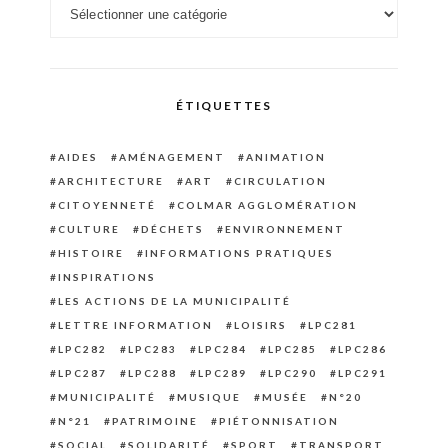
Catégories
ÉTIQUETTES
AIDES
AMÉNAGEMENT
ANIMATION
ARCHITECTURE
ART
CIRCULATION
CITOYENNETÉ
COLMAR AGGLOMÉRATION
CULTURE
DÉCHETS
ENVIRONNEMENT
HISTOIRE
INFORMATIONS PRATIQUES
INSPIRATIONS
LES ACTIONS DE LA MUNICIPALITÉ
LETTRE INFORMATION
LOISIRS
LPC281
LPC282
LPC283
LPC284
LPC285
LPC286
LPC287
LPC288
LPC289
LPC290
LPC291
MUNICIPALITÉ
MUSIQUE
MUSÉE
N°20
N°21
PATRIMOINE
PIÉTONNISATION
SOCIAL
SOLIDARITÉ
SPORT
TRANSPORT