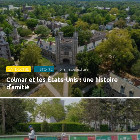
CATEGORIE
HISTOIRE
·
3 min de lecture
Colmar et les États-Unis : une histoire
d’amitié