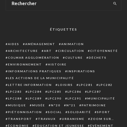
ÉTIQUETTES
AIDES
AMÉNAGEMENT
ANIMATION
ARCHITECTURE
ART
CIRCULATION
CITOYENNETÉ
COLMAR AGGLOMÉRATION
CULTURE
DÉCHETS
ENVIRONNEMENT
HISTOIRE
INFORMATIONS PRATIQUES
INSPIRATIONS
LES ACTIONS DE LA MUNICIPALITÉ
LETTRE INFORMATION
LOISIRS
LPC281
LPC282
LPC283
LPC284
LPC285
LPC286
LPC287
LPC288
LPC289
LPC290
LPC291
MUNICIPALITÉ
MUSIQUE
MUSÉE
N°20
N°21
PATRIMOINE
PIÉTONNISATION
SOCIAL
SOLIDARITÉ
SPORT
TRANSPORT
TRAVAUX
URBANISME
ZOOM SUR…
ÉCONOMIE
ÉDUCATION ET JEUNESSE
ÉVÈNEMENT