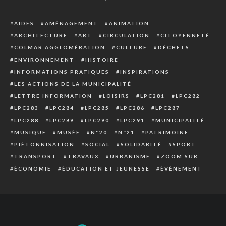
AIDES
AMÉNAGEMENT
ANIMATION
ARCHITECTURE
ART
CIRCULATION
CITOYENNETÉ
COLMAR AGGLOMÉRATION
CULTURE
DÉCHETS
ENVIRONNEMENT
HISTOIRE
INFORMATIONS PRATIQUES
INSPIRATIONS
LES ACTIONS DE LA MUNICIPALITÉ
LETTRE INFORMATION
LOISIRS
LPC281
LPC282
LPC283
LPC284
LPC285
LPC286
LPC287
LPC288
LPC289
LPC290
LPC291
MUNICIPALITÉ
MUSIQUE
MUSÉE
N°20
N°21
PATRIMOINE
PIÉTONNISATION
SOCIAL
SOLIDARITÉ
SPORT
TRANSPORT
TRAVAUX
URBANISME
ZOOM SUR…
ÉCONOMIE
ÉDUCATION ET JEUNESSE
ÉVÈNEMENT