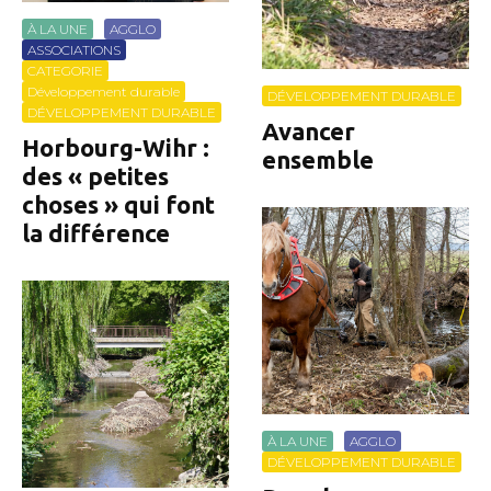
À LA UNE
AGGLO
ASSOCIATIONS
CATEGORIE
Développement durable
DÉVELOPPEMENT DURABLE
DÉVELOPPEMENT DURABLE
Avancer
Horbourg-Wihr :
ensemble
des « petites
choses » qui font
la différence
À LA UNE
AGGLO
DÉVELOPPEMENT DURABLE