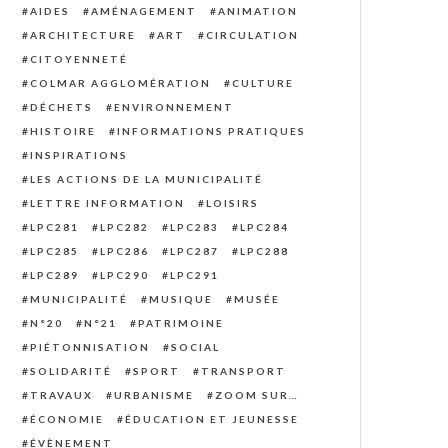
AIDES
AMÉNAGEMENT
ANIMATION
ARCHITECTURE
ART
CIRCULATION
CITOYENNETÉ
COLMAR AGGLOMÉRATION
CULTURE
DÉCHETS
ENVIRONNEMENT
HISTOIRE
INFORMATIONS PRATIQUES
INSPIRATIONS
LES ACTIONS DE LA MUNICIPALITÉ
LETTRE INFORMATION
LOISIRS
LPC281
LPC282
LPC283
LPC284
LPC285
LPC286
LPC287
LPC288
LPC289
LPC290
LPC291
MUNICIPALITÉ
MUSIQUE
MUSÉE
N°20
N°21
PATRIMOINE
PIÉTONNISATION
SOCIAL
SOLIDARITÉ
SPORT
TRANSPORT
TRAVAUX
URBANISME
ZOOM SUR…
ÉCONOMIE
ÉDUCATION ET JEUNESSE
ÉVÈNEMENT