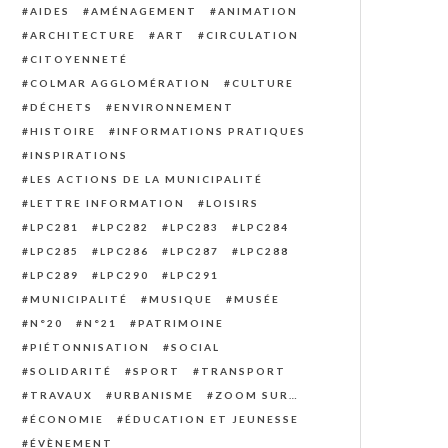
AIDES
AMÉNAGEMENT
ANIMATION
ARCHITECTURE
ART
CIRCULATION
CITOYENNETÉ
COLMAR AGGLOMÉRATION
CULTURE
DÉCHETS
ENVIRONNEMENT
HISTOIRE
INFORMATIONS PRATIQUES
INSPIRATIONS
LES ACTIONS DE LA MUNICIPALITÉ
LETTRE INFORMATION
LOISIRS
LPC281
LPC282
LPC283
LPC284
LPC285
LPC286
LPC287
LPC288
LPC289
LPC290
LPC291
MUNICIPALITÉ
MUSIQUE
MUSÉE
N°20
N°21
PATRIMOINE
PIÉTONNISATION
SOCIAL
SOLIDARITÉ
SPORT
TRANSPORT
TRAVAUX
URBANISME
ZOOM SUR…
ÉCONOMIE
ÉDUCATION ET JEUNESSE
ÉVÈNEMENT