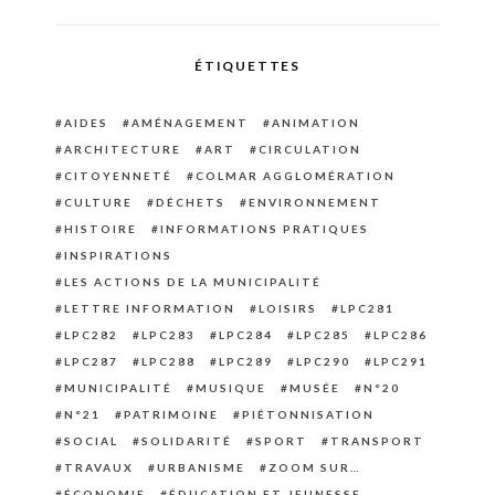
ÉTIQUETTES
AIDES
AMÉNAGEMENT
ANIMATION
ARCHITECTURE
ART
CIRCULATION
CITOYENNETÉ
COLMAR AGGLOMÉRATION
CULTURE
DÉCHETS
ENVIRONNEMENT
HISTOIRE
INFORMATIONS PRATIQUES
INSPIRATIONS
LES ACTIONS DE LA MUNICIPALITÉ
LETTRE INFORMATION
LOISIRS
LPC281
LPC282
LPC283
LPC284
LPC285
LPC286
LPC287
LPC288
LPC289
LPC290
LPC291
MUNICIPALITÉ
MUSIQUE
MUSÉE
N°20
N°21
PATRIMOINE
PIÉTONNISATION
SOCIAL
SOLIDARITÉ
SPORT
TRANSPORT
TRAVAUX
URBANISME
ZOOM SUR…
ÉCONOMIE
ÉDUCATION ET JEUNESSE