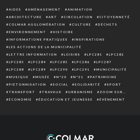
AIDES
AMÉNAGEMENT
ANIMATION
ARCHITECTURE
ART
CIRCULATION
CITOYENNETÉ
COLMAR AGGLOMÉRATION
CULTURE
DÉCHETS
ENVIRONNEMENT
HISTOIRE
INFORMATIONS PRATIQUES
INSPIRATIONS
LES ACTIONS DE LA MUNICIPALITÉ
LETTRE INFORMATION
LOISIRS
LPC281
LPC282
LPC283
LPC284
LPC285
LPC286
LPC287
LPC288
LPC289
LPC290
LPC291
MUNICIPALITÉ
MUSIQUE
MUSÉE
N°20
N°21
PATRIMOINE
PIÉTONNISATION
SOCIAL
SOLIDARITÉ
SPORT
TRANSPORT
TRAVAUX
URBANISME
ZOOM SUR…
ÉCONOMIE
ÉDUCATION ET JEUNESSE
ÉVÈNEMENT