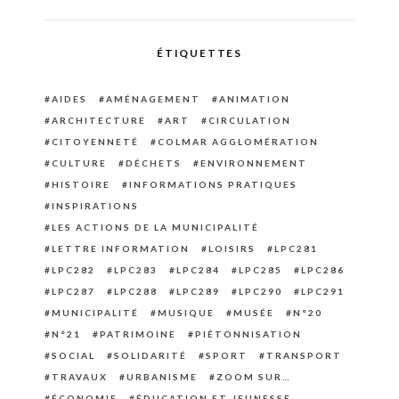
ÉTIQUETTES
AIDES
AMÉNAGEMENT
ANIMATION
ARCHITECTURE
ART
CIRCULATION
CITOYENNETÉ
COLMAR AGGLOMÉRATION
CULTURE
DÉCHETS
ENVIRONNEMENT
HISTOIRE
INFORMATIONS PRATIQUES
INSPIRATIONS
LES ACTIONS DE LA MUNICIPALITÉ
LETTRE INFORMATION
LOISIRS
LPC281
LPC282
LPC283
LPC284
LPC285
LPC286
LPC287
LPC288
LPC289
LPC290
LPC291
MUNICIPALITÉ
MUSIQUE
MUSÉE
N°20
N°21
PATRIMOINE
PIÉTONNISATION
SOCIAL
SOLIDARITÉ
SPORT
TRANSPORT
TRAVAUX
URBANISME
ZOOM SUR…
ÉCONOMIE
ÉDUCATION ET JEUNESSE