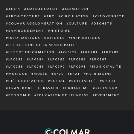
AIDES
AMÉNAGEMENT
ANIMATION
ARCHITECTURE
ART
CIRCULATION
CITOYENNETÉ
COLMAR AGGLOMÉRATION
CULTURE
DÉCHETS
ENVIRONNEMENT
HISTOIRE
INFORMATIONS PRATIQUES
INSPIRATIONS
LES ACTIONS DE LA MUNICIPALITÉ
LETTRE INFORMATION
LOISIRS
LPC281
LPC282
LPC283
LPC284
LPC285
LPC286
LPC287
LPC288
LPC289
LPC290
LPC291
MUNICIPALITÉ
MUSIQUE
MUSÉE
N°20
N°21
PATRIMOINE
PIÉTONNISATION
SOCIAL
SOLIDARITÉ
SPORT
TRANSPORT
TRAVAUX
URBANISME
ZOOM SUR…
ÉCONOMIE
ÉDUCATION ET JEUNESSE
ÉVÈNEMENT