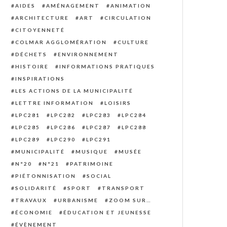
AIDES
AMÉNAGEMENT
ANIMATION
ARCHITECTURE
ART
CIRCULATION
CITOYENNETÉ
COLMAR AGGLOMÉRATION
CULTURE
DÉCHETS
ENVIRONNEMENT
HISTOIRE
INFORMATIONS PRATIQUES
INSPIRATIONS
LES ACTIONS DE LA MUNICIPALITÉ
LETTRE INFORMATION
LOISIRS
LPC281
LPC282
LPC283
LPC284
LPC285
LPC286
LPC287
LPC288
LPC289
LPC290
LPC291
MUNICIPALITÉ
MUSIQUE
MUSÉE
N°20
N°21
PATRIMOINE
PIÉTONNISATION
SOCIAL
SOLIDARITÉ
SPORT
TRANSPORT
TRAVAUX
URBANISME
ZOOM SUR…
ÉCONOMIE
ÉDUCATION ET JEUNESSE
ÉVÈNEMENT