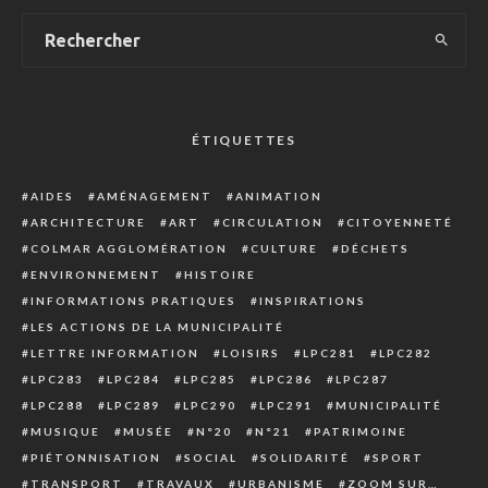
ÉTIQUETTES
AIDES
AMÉNAGEMENT
ANIMATION
ARCHITECTURE
ART
CIRCULATION
CITOYENNETÉ
COLMAR AGGLOMÉRATION
CULTURE
DÉCHETS
ENVIRONNEMENT
HISTOIRE
INFORMATIONS PRATIQUES
INSPIRATIONS
LES ACTIONS DE LA MUNICIPALITÉ
LETTRE INFORMATION
LOISIRS
LPC281
LPC282
LPC283
LPC284
LPC285
LPC286
LPC287
LPC288
LPC289
LPC290
LPC291
MUNICIPALITÉ
MUSIQUE
MUSÉE
N°20
N°21
PATRIMOINE
PIÉTONNISATION
SOCIAL
SOLIDARITÉ
SPORT
TRANSPORT
TRAVAUX
URBANISME
ZOOM SUR…