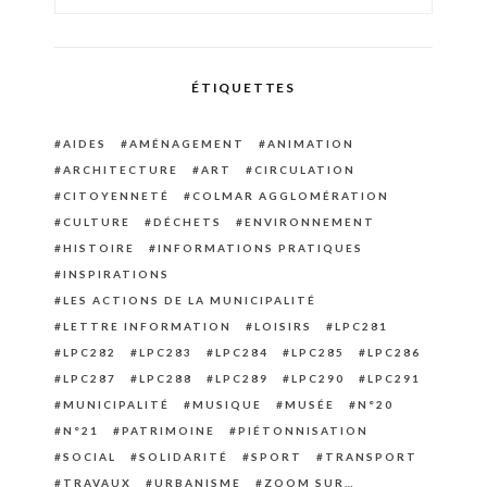
ÉTIQUETTES
AIDES
AMÉNAGEMENT
ANIMATION
ARCHITECTURE
ART
CIRCULATION
CITOYENNETÉ
COLMAR AGGLOMÉRATION
CULTURE
DÉCHETS
ENVIRONNEMENT
HISTOIRE
INFORMATIONS PRATIQUES
INSPIRATIONS
LES ACTIONS DE LA MUNICIPALITÉ
LETTRE INFORMATION
LOISIRS
LPC281
LPC282
LPC283
LPC284
LPC285
LPC286
LPC287
LPC288
LPC289
LPC290
LPC291
MUNICIPALITÉ
MUSIQUE
MUSÉE
N°20
N°21
PATRIMOINE
PIÉTONNISATION
SOCIAL
SOLIDARITÉ
SPORT
TRANSPORT
TRAVAUX
URBANISME
ZOOM SUR…