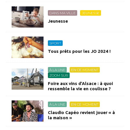
DANS MA VILLE
JEUNESSE
Jeunesse
SPORT
Tous prêts pour les JO 2024 !
À LA UNE
EN CE MOMENT
ZOOM SUR
Foire aux vins d’Alsace : à quoi
ressemble la vie en coulisse ?
À LA UNE
EN CE MOMENT
Claudio Capéo revient jouer « à
la maison »