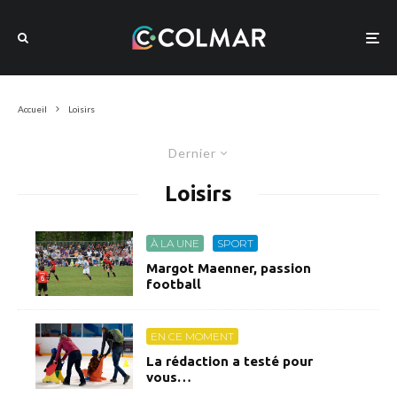
Accueil
Loisirs
Dernier
Loisirs
À LA UNE
SPORT
Margot Maenner, passion
football
EN CE MOMENT
La rédaction a testé pour
vous…