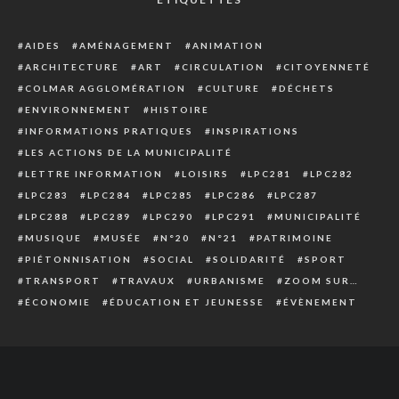
AIDES
AMÉNAGEMENT
ANIMATION
ARCHITECTURE
ART
CIRCULATION
CITOYENNETÉ
COLMAR AGGLOMÉRATION
CULTURE
DÉCHETS
ENVIRONNEMENT
HISTOIRE
INFORMATIONS PRATIQUES
INSPIRATIONS
LES ACTIONS DE LA MUNICIPALITÉ
LETTRE INFORMATION
LOISIRS
LPC281
LPC282
LPC283
LPC284
LPC285
LPC286
LPC287
LPC288
LPC289
LPC290
LPC291
MUNICIPALITÉ
MUSIQUE
MUSÉE
N°20
N°21
PATRIMOINE
PIÉTONNISATION
SOCIAL
SOLIDARITÉ
SPORT
TRANSPORT
TRAVAUX
URBANISME
ZOOM SUR…
ÉCONOMIE
ÉDUCATION ET JEUNESSE
ÉVÈNEMENT