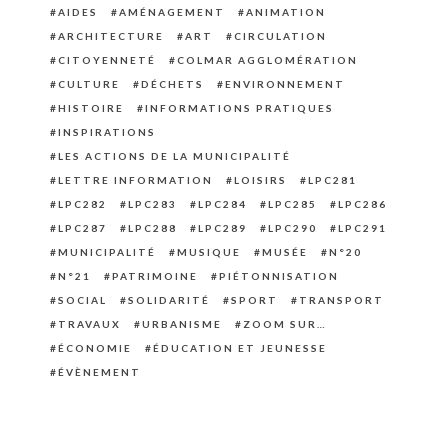
AIDES
AMÉNAGEMENT
ANIMATION
ARCHITECTURE
ART
CIRCULATION
CITOYENNETÉ
COLMAR AGGLOMÉRATION
CULTURE
DÉCHETS
ENVIRONNEMENT
HISTOIRE
INFORMATIONS PRATIQUES
INSPIRATIONS
LES ACTIONS DE LA MUNICIPALITÉ
LETTRE INFORMATION
LOISIRS
LPC281
LPC282
LPC283
LPC284
LPC285
LPC286
LPC287
LPC288
LPC289
LPC290
LPC291
MUNICIPALITÉ
MUSIQUE
MUSÉE
N°20
N°21
PATRIMOINE
PIÉTONNISATION
SOCIAL
SOLIDARITÉ
SPORT
TRANSPORT
TRAVAUX
URBANISME
ZOOM SUR…
ÉCONOMIE
ÉDUCATION ET JEUNESSE
ÉVÈNEMENT